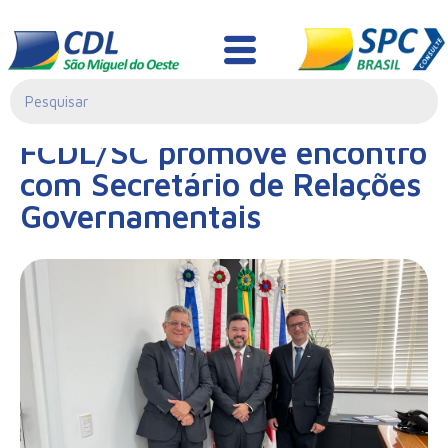
Notícias
01/02/2023|
FCDL/SC promove encontro
00:00
com Secretário de Relações
Governamentais