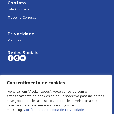
Contato
Fale Conosco
Trabalhe Conosco
Privacidade
Políticas
Redes Sociais
Sistema CNDL
Consentimento de cookies
Ao clicar em “Aceitar todos”, você concorda com o
armazenamento de cookies no seu dispositivo para melhorar a
navegaçao no site, analisar o uso do site e melhorar a sua
©2026 Câmara de Dirigentes Lojistas de São Miguel do Oeste/SC –
navegação e ajudar em nossos esfoços de
Todos Direitos Reservados | Rua Duque de Caxias, 920, Centro –
Confira nossa Política de Privacidade
marketing.
Edifício Arcangelus, sala 101, São Miguel do Oeste – SC. CEP: