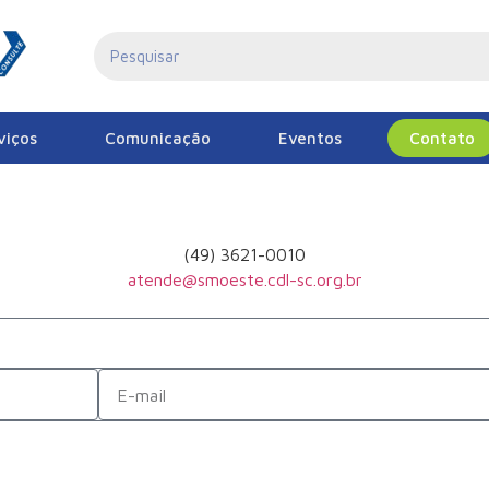
viços
Comunicação
Eventos
Contato
(49) 3621-0010
atende@smoeste.cdl-sc.org.br