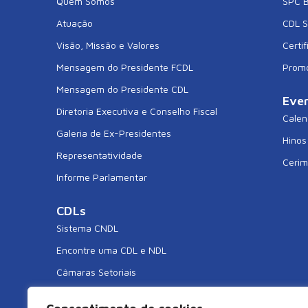
Quem Somos
SPC B
Atuação
CDL 
Visão, Missão e Valores
Certif
Mensagem do Presidente FCDL
Prom
Mensagem do Presidente CDL
Eve
Diretoria Executiva e Conselho Fiscal
Calen
Galeria de Ex-Presidentes
Hinos
Representatividade
Cerim
Informe Parlamentar
CDLs
Sistema CNDL
Encontre uma CDL e NDL
Câmaras Setoriais
CDL Jovem