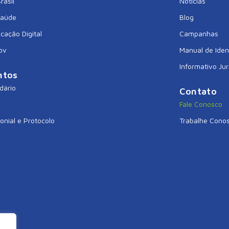
rasil
Notícias
Saúde
Blog
icação Digital
Campanhas
ov
Manual de Iden
Informativo Jur
ntos
dário
Contato
Fale Conosco
onial e Protocolo
Trabalhe Cono