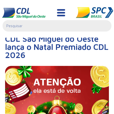
Notícias
02/06/2026|
CDL São Miguel do Oeste
14:28
lança o Natal Premiado CDL
2026