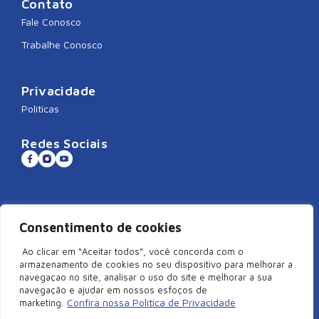
Contato
Fale Conosco
Trabalhe Conosco
Privacidade
Políticas
Redes Sociais
Sistema CNDL
Consentimento de cookies
Ao clicar em “Aceitar todos”, você concorda com o
armazenamento de cookies no seu dispositivo para melhorar a
navegaçao no site, analisar o uso do site e melhorar a sua
©2026 Câmara de Dirigentes Lojistas de São Miguel do Oeste/SC –
navegação e ajudar em nossos esfoços de
Todos Direitos Reservados | Rua Duque de Caxias, 920, Centro –
Confira nossa Política de Privacidade
marketing.
Edifício Arcangelus, sala 101, São Miguel do Oeste – SC. CEP: