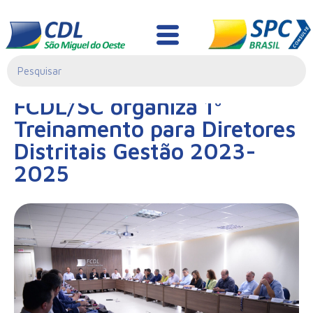
Notícias
14/02/2023|
FCDL/SC organiza 1º
00:00
Treinamento para Diretores
Distritais Gestão 2023-
2025