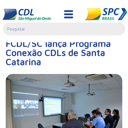
Notícias
17/02/2023|
FCDL/SC lança Programa
00:00
Conexão CDLs de Santa
Catarina