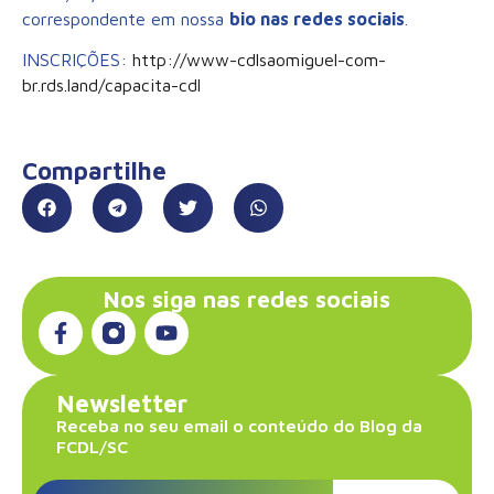
correspondente em nossa
bio nas redes sociais
.
INSCRIÇÕES:
http://www-cdlsaomiguel-com-
br.rds.land/capacita-cdl
Compartilhe
Nos siga nas redes sociais
Newsletter
Receba no seu email o conteúdo do Blog da
FCDL/SC