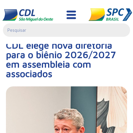
Notícias
27/11/2025|
CDL elege nova diretoria
10:06
para o biênio 2026/2027
em assembleia com
associados