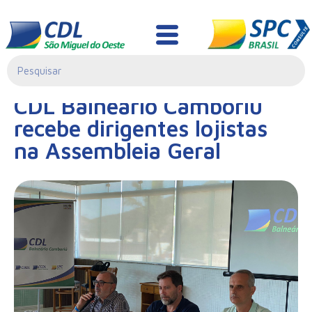
Notícias
01/02/2023|
CDL Balneário Camboriú
00:00
recebe dirigentes lojistas
na Assembleia Geral