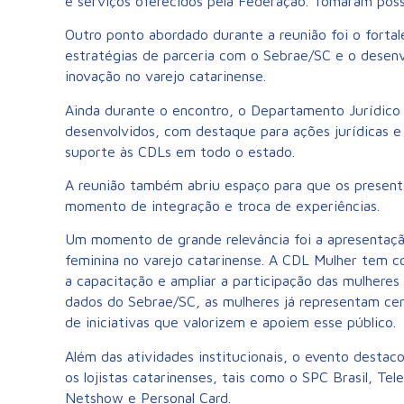
e serviços oferecidos pela Federação. Tomaram pos
Outro ponto abordado durante a reunião foi o fort
estratégias de parceria com o Sebrae/SC e o desen
inovação no varejo catarinense.
Ainda durante o encontro, o Departamento Jurídico
desenvolvidos, com destaque para ações jurídicas e 
suporte às CDLs em todo o estado.
A reunião também abriu espaço para que os present
momento de integração e troca de experiências.
Um momento de grande relevância foi a apresentação
feminina no varejo catarinense. A CDL Mulher tem 
a capacitação e ampliar a participação das mulhere
dados do Sebrae/SC, as mulheres já representam ce
de iniciativas que valorizem e apoiem esse público.
Além das atividades institucionais, o evento destac
os lojistas catarinenses, tais como o SPC Brasil, Tele
Netshow e Personal Card.