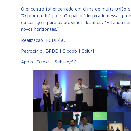
O encontro foi encerrado em clima de muita união e
“O pior naufrágio é não partir.” Inspirado nessas pa
da coragem para os próximos desafios: “É fundament
novos horizontes.”
Realização: FCDL/SC
Patrocínio: BRDE | Sicoob | Soluti
Apoio: Celesc | Sebrae/SC