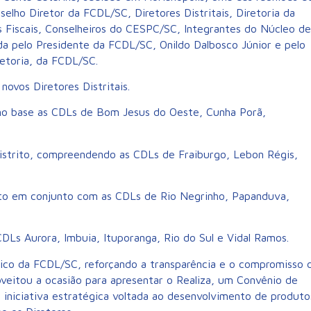
lho Diretor da FCDL/SC, Diretores Distritais, Diretoria da
 Fiscais, Conselheiros do CESPC/SC, Integrantes do Núcleo de
a pelo Presidente da FCDL/SC, Onildo Dalbosco Júnior e pelo
retoria, da FCDL/SC.
ovos Diretores Distritais.
omo base as CDLs de Bom Jesus do Oeste, Cunha Porã,
.
 Distrito, compreendendo as CDLs de Fraiburgo, Lebon Régis,
rito em conjunto com as CDLs de Rio Negrinho, Papanduva,
 CDLs Aurora, Imbuia, Ituporanga, Rio do Sul e Vidal Ramos.
mico da FCDL/SC, reforçando a transparência e o compromisso 
veitou a ocasião para apresentar o Realiza, um Convênio de
iniciativa estratégica voltada ao desenvolvimento de produto