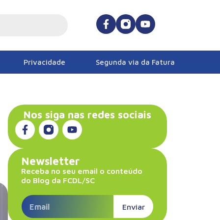
Privacidade
Segunda via da Fatura
Nos siga nas redes sociais
Newsletter
Receba no seu email o conteúdo
do Blog da FCDL/SC
Enviar