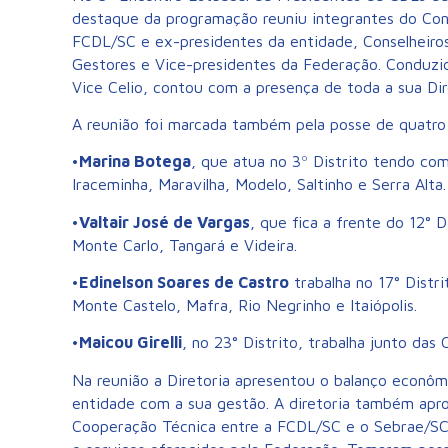
destaque da programação reuniu integrantes do Conse
FCDL/SC e ex-presidentes da entidade, Conselheiros
Gestores e Vice-presidentes da Federação. Conduzid
Vice Celio, contou com a presença de toda a sua Di
A reunião foi marcada também pela posse de quatro n
•
Marina Botega
, que atua no 3º Distrito tendo c
Iraceminha, Maravilha, Modelo, Saltinho e Serra Alta
•
Valtair José de Vargas
, que fica a frente do 12°
Monte Carlo, Tangará e Videira.
•
Edinelson Soares de Castro
trabalha no 17° Dist
Monte Castelo, Mafra, Rio Negrinho e Itaiópolis.
•
Maicou Girelli
, no 23° Distrito, trabalha junto das
Na reunião a Diretoria apresentou o balanço econô
entidade com a sua gestão. A diretoria também apro
Cooperação Técnica entre a FCDL/SC e o Sebrae/SC 