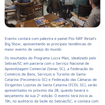
Evento contará com palestra e painel Pós NRF Retail’s
Big Show, apresentando as principais tendências do
maior evento de varejo do mundo
Os resultados do Programa Lucra Mais, idealizado pelo
Sebrae/SC em parceria com o Serviço Nacional de
Aprendizagem Comercial (Senac SC), a Federação do
Comércio de Bens, Serviços e Turismo de Santa
Catarina (Fecomércio SC) e Federação das Câmaras de
Dirigentes Lojistas de Santa Catarina (FCDL SC), serão
apresentados no próximo dia 28, quando haverá o
lançamento da sua 2ª edição. O evento terá início às
19h, no auditório da Sede do Sebrae/SC, e contará com