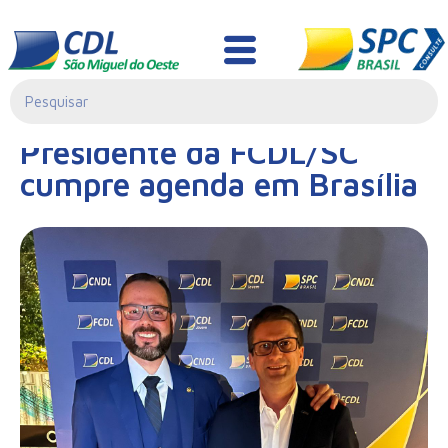
Notícias
09/08/2023|
Presidente da FCDL/SC
00:00
cumpre agenda em Brasília