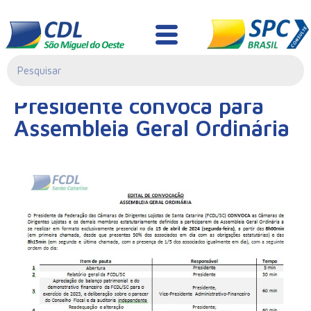
Notícias
28/03/2024|
Presidente convoca para
00:00
Assembleia Geral Ordinária