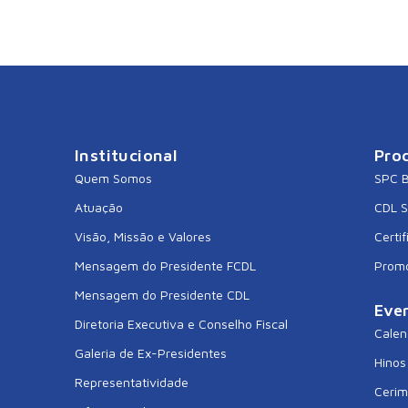
Institucional
Pro
Quem Somos
SPC B
Atuação
CDL 
Visão, Missão e Valores
Certif
Mensagem do Presidente FCDL
Prom
Mensagem do Presidente CDL
Eve
Diretoria Executiva e Conselho Fiscal
Calen
Galeria de Ex-Presidentes
Hinos
Representatividade
Cerim