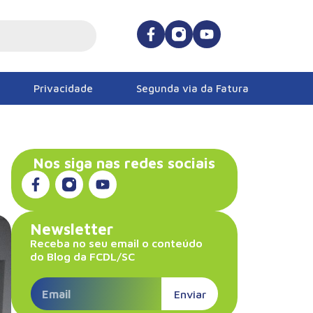
Privacidade
Segunda via da Fatura
Nos siga nas redes sociais
Newsletter
Receba no seu email o conteúdo
do Blog da FCDL/SC
Enviar