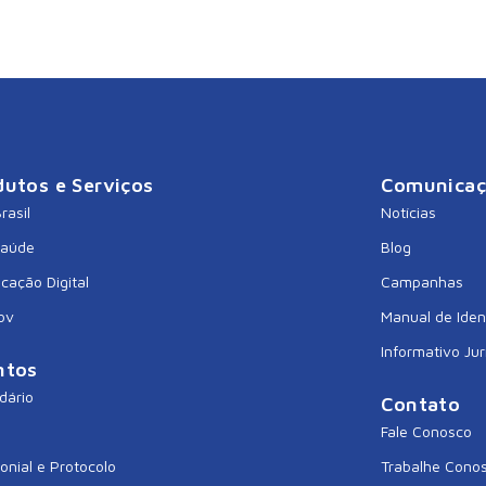
dutos e Serviços
Comunica
rasil
Notícias
Saúde
Blog
icação Digital
Campanhas
ov
Manual de Iden
Informativo Jur
ntos
dário
Contato
Fale Conosco
onial e Protocolo
Trabalhe Cono