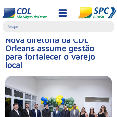
Notícias
03/04/2025|
Nova diretoria da CDL
11:31
Orleans assume gestão
para fortalecer o varejo
local