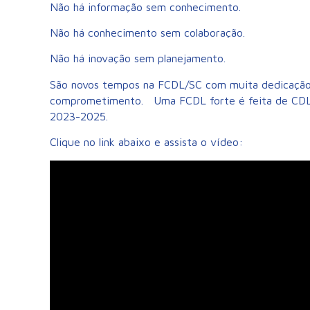
Não há informação sem conhecimento.
Não há conhecimento sem colaboração.
Não há inovação sem planejamento.
São novos tempos na FCDL/SC com muita dedicação, t
comprometimento. Uma FCDL forte é feita de CDLs 
2023-2025.
Clique no link abaixo e assista o vídeo: