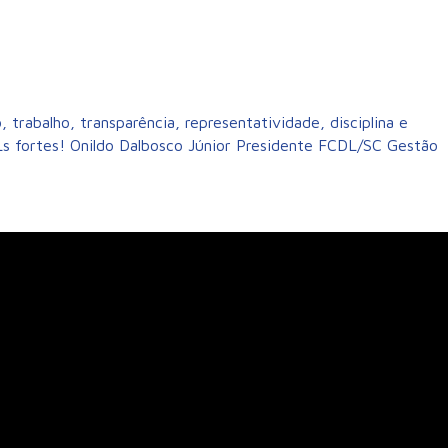
rabalho, transparência, representatividade, disciplina e
fortes! Onildo Dalbosco Júnior Presidente FCDL/SC Gestão