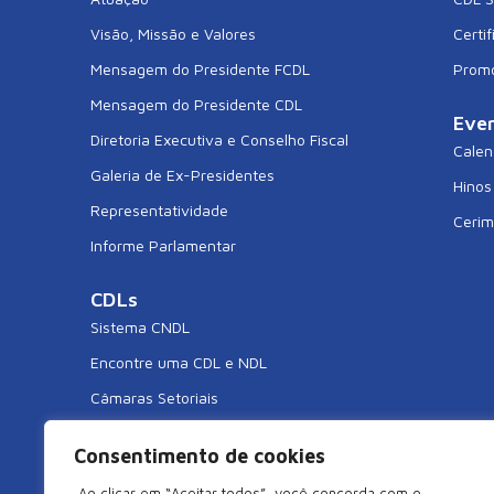
Visão, Missão e Valores
Certif
Mensagem do Presidente FCDL
Prom
Mensagem do Presidente CDL
Eve
Diretoria Executiva e Conselho Fiscal
Calen
Galeria de Ex-Presidentes
Hinos
Representatividade
Cerim
Informe Parlamentar
CDLs
Sistema CNDL
Encontre uma CDL e NDL
Câmaras Setoriais
CDL Jovem
Consentimento de cookies
CDL Mulher
Ao clicar em “Aceitar todos”, você concorda com o