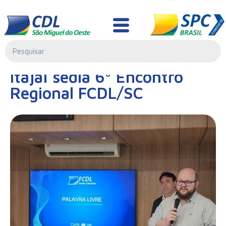
Notícias
17/10/2024|
Itajaí sedia 6º Encontro
00:00
Regional FCDL/SC