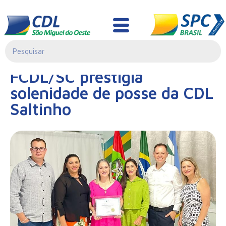
Notícias
28/02/2023|
FCDL/SC prestigia
00:00
solenidade de posse da CDL
Saltinho