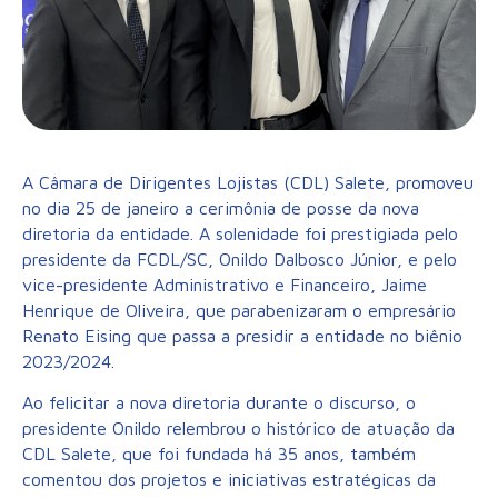
A Câmara de Dirigentes Lojistas (CDL) Salete, promoveu
no dia 25 de janeiro a cerimônia de posse da nova
diretoria da entidade. A solenidade foi prestigiada pelo
presidente da FCDL/SC, Onildo Dalbosco Júnior, e pelo
vice-presidente Administrativo e Financeiro, Jaime
Henrique de Oliveira, que parabenizaram o empresário
Renato Eising que passa a presidir a entidade no biênio
2023/2024.
Ao felicitar a nova diretoria durante o discurso, o
presidente Onildo relembrou o histórico de atuação da
CDL Salete, que foi fundada há 35 anos, também
comentou dos projetos e iniciativas estratégicas da