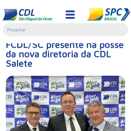
Notícias
27/01/2023|
FCDL/SC presente na posse
00:00
da nova diretoria da CDL
Salete