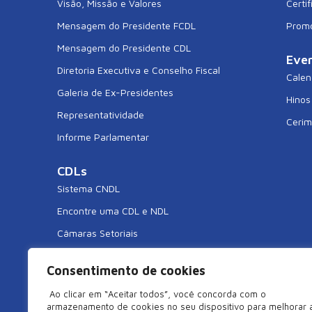
Visão, Missão e Valores
Certif
Mensagem do Presidente FCDL
Prom
Mensagem do Presidente CDL
Eve
Diretoria Executiva e Conselho Fiscal
Calen
Galeria de Ex-Presidentes
Hinos
Representatividade
Cerim
Informe Parlamentar
CDLs
Sistema CNDL
Encontre uma CDL e NDL
Câmaras Setoriais
CDL Jovem
Consentimento de cookies
CDL Mulher
Ao clicar em “Aceitar todos”, você concorda com o
armazenamento de cookies no seu dispositivo para melhorar 