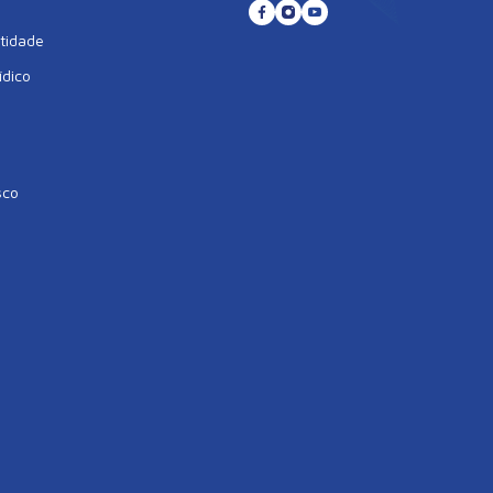
tidade
ídico
sco