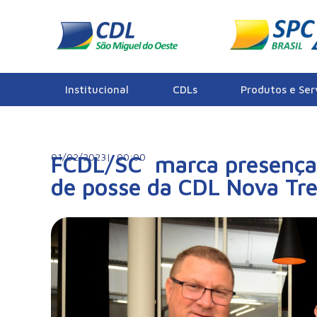
Notícias
Institucional
CDLs
Produtos e Ser
01/02/2023|
FCDL/SC marca presença
00:00
de posse da CDL Nova Tr