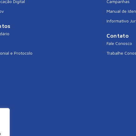
icação Digital
Campanhas
ov
Manual de Iden
Informativo Jur
ntos
dário
Contato
Fale Conosco
onial e Protocolo
Trabalhe Cono
a