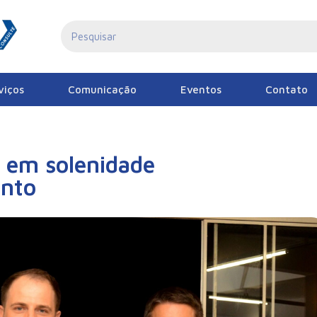
viços
Comunicação
Eventos
Contato
 em solenidade
ento