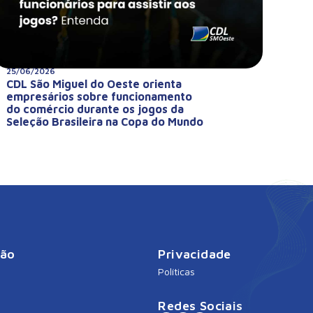
25/06/2026
CDL São Miguel do Oeste orienta
empresários sobre funcionamento
do comércio durante os jogos da
Seleção Brasileira na Copa do Mundo
ção
Privacidade
Políticas
Redes Sociais