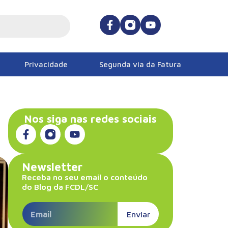
Privacidade
Segunda via da Fatura
Nos siga nas redes sociais
Newsletter
Receba no seu email o conteúdo
do Blog da FCDL/SC
Enviar