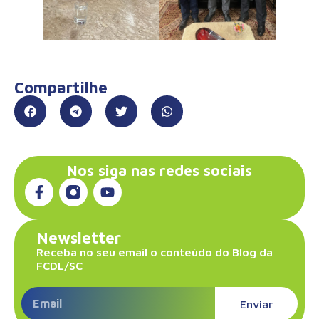
Compartilhe
Nos siga nas redes sociais
Newsletter
Receba no seu email o conteúdo do Blog da
FCDL/SC
Enviar