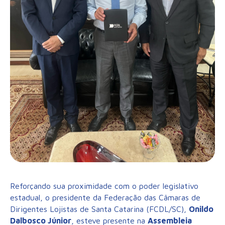
Reforçando sua proximidade com o poder legislativo
estadual, o presidente da Federação das Câmaras de
Dirigentes Lojistas de Santa Catarina (FCDL/SC),
Onildo
Dalbosco Júnior
, esteve presente na
Assembleia