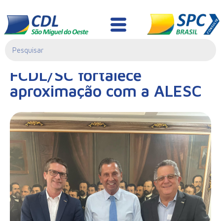
Notícias
20/03/2025|
FCDL/SC fortalece
09:05
aproximação com a ALESC