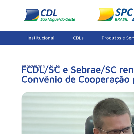
Notícias
Institucional
CDLs
Produtos e Ser
27/02/2025|
FCDL/SC e Sebrae/SC re
14:19
Convênio de Cooperação 