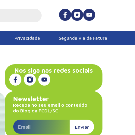
Privacidade
Segunda via da Fatura
Nos siga nas redes sociais
Newsletter
Receba no seu email o conteúdo
do Blog da FCDL/SC
Enviar