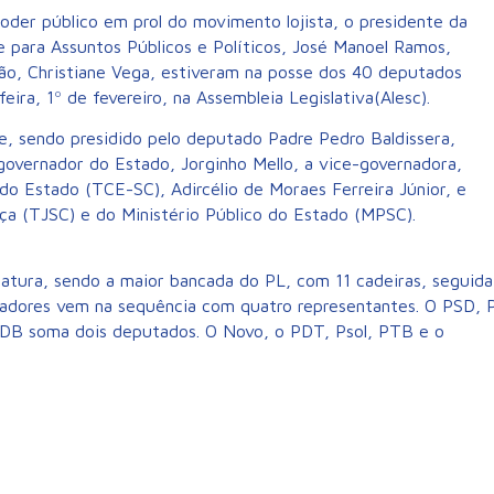
oder público em prol do movimento lojista, o presidente da
e para Assuntos Públicos e Políticos, José Manoel Ramos,
o, Christiane Vega, estiveram na posse dos 40 deputados
eira, 1º de fevereiro, na Assembleia Legislativa(Alesc).
de, sendo presidido pelo deputado Padre Pedro Baldissera,
overnador do Estado, Jorginho Mello, a vice-governadora,
do Estado (TCE-SC), Adircélio de Moraes Ferreira Júnior, e
iça (TJSC) e do Ministério Público do Estado (MPSC).
latura, sendo a maior bancada do PL, com 11 cadeiras, seguida
adores vem na sequência com quatro representantes. O PSD, 
PSDB soma dois deputados. O Novo, o PDT, Psol, PTB e o