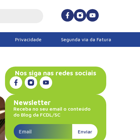
Privacidade
Segunda via da Fatura
Nos siga nas redes sociais
Newsletter
Receba no seu email o conteúdo
do Blog da FCDL/SC
Enviar