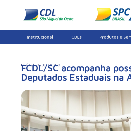
Notícias
Institucional
CDLs
Produtos e Ser
01/02/2023|
FCDL/SC acompanha poss
00:00
Deputados Estaduais na A