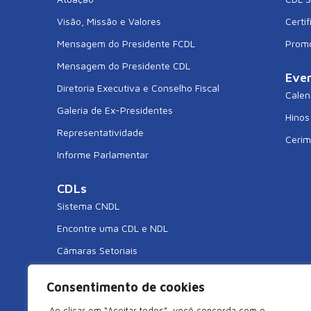
Visão, Missão e Valores
Certif
Mensagem do Presidente FCDL
Prom
Mensagem do Presidente CDL
Eve
Diretoria Executiva e Conselho Fiscal
Calen
Galeria de Ex-Presidentes
Hinos
Representatividade
Cerim
Informe Parlamentar
CDLs
Sistema CNDL
Encontre uma CDL e NDL
Câmaras Setoriais
CDL Jovem
Consentimento de cookies
CDL Mulher
Ao clicar em “Aceitar todos”, você concorda com o