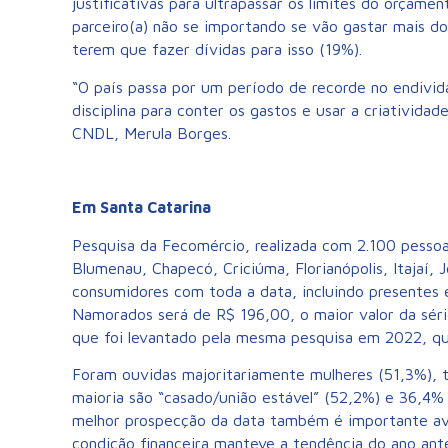
justificativas para ultrapassar os limites do orçam
parceiro(a) não se importando se vão gastar mais d
terem que fazer dívidas para isso (19%).
“O país passa por um período de recorde no endivid
disciplina para conter os gastos e usar a criativida
CNDL, Merula Borges.
Em Santa Catarina
Pesquisa da Fecomércio, realizada com 2.100 pessoa
Blumenau, Chapecó, Criciúma, Florianópolis, Itajaí,
consumidores com toda a data, incluindo presentes 
Namorados será de R$ 196,00, o maior valor da sér
que foi levantado pela mesma pesquisa em 2022, q
Foram ouvidas majoritariamente mulheres (51,3%), te
maioria são “casado/união estável” (52,2%) e 36,4%
melhor prospecção da data também é importante avali
condição financeira manteve a tendência do ano ante