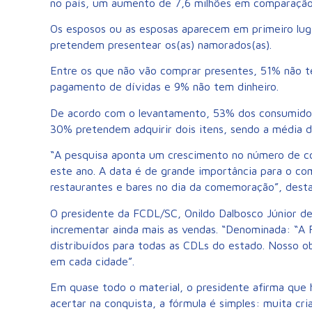
no país, um aumento de 7,6 milhões em comparação
Os esposos ou as esposas aparecem em primeiro lug
pretendem presentear os(as) namorados(as).
Entre os que não vão comprar presentes, 51% não t
pagamento de dívidas e 9% não tem dinheiro.
De acordo com o levantamento, 53% dos consumido
30% pretendem adquirir dois itens, sendo a média d
“A pesquisa aponta um crescimento no número de c
este ano. A data é de grande importância para o co
restaurantes e bares no dia da comemoração”, dest
O presidente da FCDL/SC, Onildo Dalbosco Júnior d
incrementar ainda mais as vendas. “Denominada: “A 
distribuídos para todas as CDLs do estado. Nosso o
em cada cidade”.
Em quase todo o material, o presidente afirma que h
acertar na conquista, a fórmula é simples: muita cr