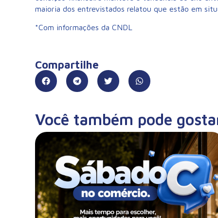
maioria dos entrevistados relatou que estão em situ
*Com informações da CNDL
Compartilhe
Você também pode gosta