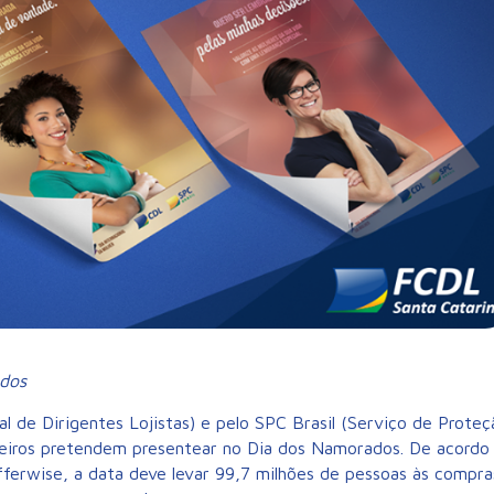
dos
 de Dirigentes Lojistas) e pelo SPC Brasil (Serviço de Proteç
leiros pretendem presentear no Dia dos Namorados. De acordo
ferwise, a data deve levar 99,7 milhões de pessoas às compra