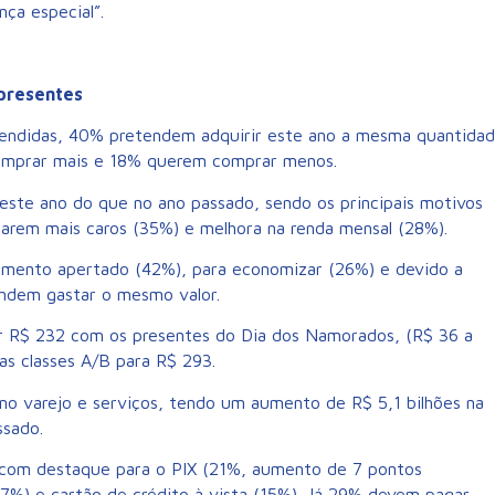
ça especial”.
presentes
tendidas, 40% pretendem adquirir este ano a mesma quantida
omprar mais e 18% querem comprar menos.
este ano do que no ano passado, sendo os principais motivos
arem mais caros (35%) e melhora na renda mensal (28%).
mento apertado (42%), para economizar (26%) e devido a
endem gastar o mesmo valor.
r R$ 232 com os presentes do Dia dos Namorados, (R$ 36 a
as classes A/B para R$ 293.
no varejo e serviços, tendo um aumento de R$ 5,1 bilhões na
ssado.
, com destaque para o PIX (21%, aumento de 7 pontos
7%) e cartão de crédito à vista (15%). Já 29% devem pagar