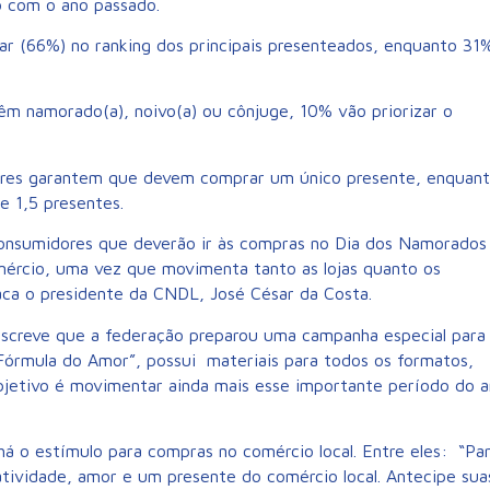
 com o ano passado.
ar (66%) no ranking dos principais presenteados, enquanto 31
êm namorado(a), noivo(a) ou cônjuge, 10% vão priorizar o
res garantem que devem comprar um único presente, enquan
e 1,5 presentes.
onsumidores que deverão ir às compras no Dia dos Namorados
mércio, uma vez que movimenta tanto as lojas quanto os
aca o presidente da CNDL, José César da Costa.
escreve que a federação preparou uma campanha especial para
Fórmula do Amor”, possui materiais para todos os formatos,
bjetivo é movimentar ainda mais esse importante período do 
á o estímulo para compras no comércio local. Entre eles: “Pa
iatividade, amor e um presente do comércio local. Antecipe sua