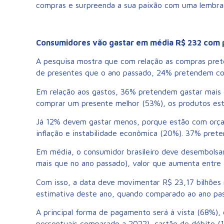
compras e surpreenda a sua paixão com uma lembran
Consumidores vão gastar em média R$ 232 com 
A pesquisa mostra que com relação as compras pre
de presentes que o ano passado, 24% pretendem c
Em relação aos gastos, 36% pretendem gastar mais 
comprar um presente melhor (53%), os produtos est
Já 12% devem gastar menos, porque estão com orça
inflação e instabilidade econômica (20%). 37% pret
Em média, o consumidor brasileiro deve desembolsa
mais que no ano passado), valor que aumenta entre 
Com isso, a data deve movimentar R$ 23,17 bilhões 
estimativa deste ano, quando comparado ao ano pa
A principal forma de pagamento será à vista (68%)
percentuais comparado a 2022), cartão de débito (1