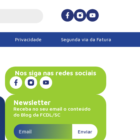
Privacidade
Segunda via da Fatura
Nos siga nas redes sociais
Newsletter
Receba no seu email o conteúdo
do Blog da FCDL/SC
Enviar