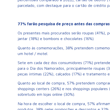
parcelado, com destaque para o cartão de crédito p
77% farão pesquisa de preço antes das compras
Os presentes mais procurados serão roupas (41%), 
jantar (18%) e bombons e chocolates (16%).
Quanto às comemorações, 38% pretendem comemorar
um hotel / motel.
Sete em cada dez dos consumidores (71%) pretende
para o Dia dos Namorados, principalmente roupas (
peças íntimas (22%), calçados (17%) e tratamento e
Quanto ao local de compra, 57% pretendem comprar 
shoppings centers (26%) e nos shoppings populares (
sobretudo em lojas online (30%).
Na hora de escolher o local de compra, 57% afirmam
produtos, 38% pelas promoções e descontos e 32% p