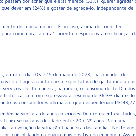
ento passam por achar que ele(a) merece (33%), querer agradar 
o que deveriam (24%) e gostar de agradá-lo, independente de
amento dos consumidores. É preciso, acima de tudo, ter
de para comemorar a data”, orienta a especialista em finanças d
s, entre os dias 03 e 15 de maio de 2023, nas cidades de
 Joinville e Lages aponta que à expectativa de gasto médio dos
e serviços. Desta maneira, na média, o consumo deste Dia dos
ie histórica, com um expressivo acréscimo de 36,3% diante do
uando os consumidores afirmaram que despenderiam R$143,77.
ndência similar a de anos anteriores. Dentre os entrevistados,
 situam-se na faixa de idade entre 20 e 29 anos. Para uma
ar a evolução da situação financeira das famílias. Neste ano,
rior, consolidando o cenário mais positivo da economia, Assim