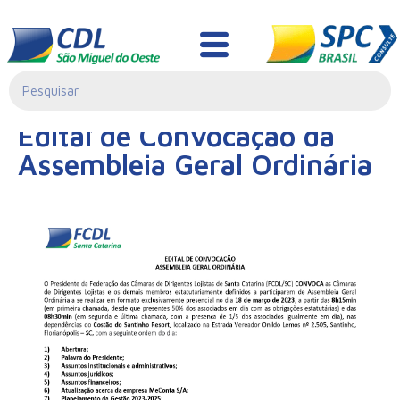
Notícias
07/03/2023|
Edital de Convocação da
00:00
Assembleia Geral Ordinária