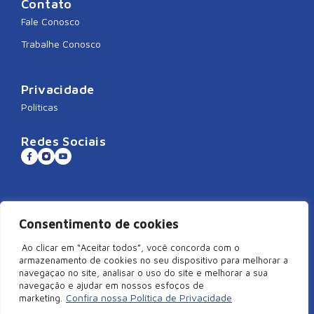
Contato
Fale Conosco
Trabalhe Conosco
Privacidade
Políticas
Redes Sociais
Sistema CNDL
Consentimento de cookies
Ao clicar em “Aceitar todos”, você concorda com o
armazenamento de cookies no seu dispositivo para melhorar a
navegaçao no site, analisar o uso do site e melhorar a sua
©2026 Câmara de Dirigentes Lojistas de São Miguel do Oeste/SC –
navegação e ajudar em nossos esfoços de
Todos Direitos Reservados | Rua Duque de Caxias, 920, Centro –
Confira nossa Política de Privacidade
marketing.
Edifício Arcangelus, sala 101, São Miguel do Oeste – SC. CEP: