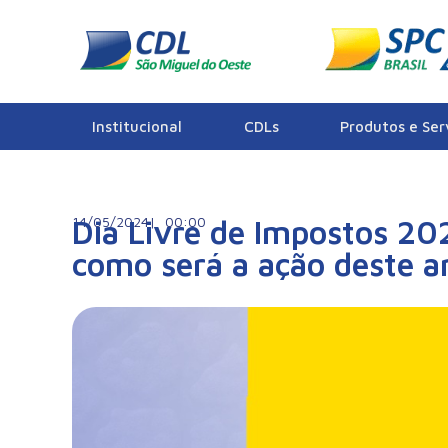
Notícias
Institucional
CDLs
Produtos e Ser
14/05/2024|
Dia Livre de Impostos 202
00:00
como será a ação deste a