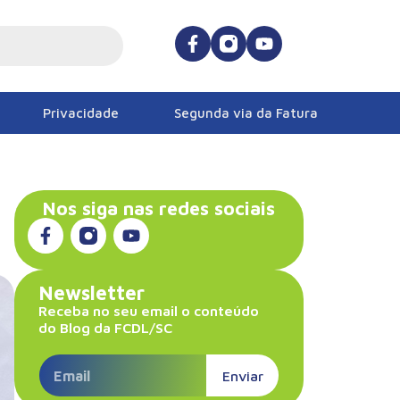
Privacidade
Segunda via da Fatura
Nos siga nas redes sociais
Newsletter
Receba no seu email o conteúdo
do Blog da FCDL/SC
Enviar