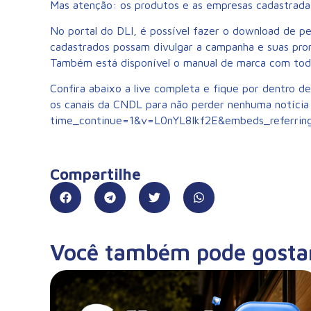
Mas atenção: os produtos e as empresas cadastradas s
No portal do DLI, é possível fazer o download de p
cadastrados possam divulgar a campanha e suas prom
Também está disponível o manual de marca com todas
Confira abaixo a live completa e fique por dentro d
os canais da CNDL para não perder nenhuma notíci
time_continue=1&v=L0nYL8Ikf2E&embeds_referrin
Compartilhe
Você também pode gosta