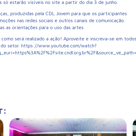
ó estarão visíveis no site a partir do dia 3 de junho.
eças, produzidas pela CDL Jovem para que os participantes
oções nas redes sociais e outros canais de comunicação.
 as orientações para o uso das artes.
e como será realizado a ação! Aproveite e inscreva-se em todo
a do setor. https://www.youtube.com/watch?
g_euri=https%3A%2F%2Fsite.cndl.org.br%2F&source_ve_path
r: