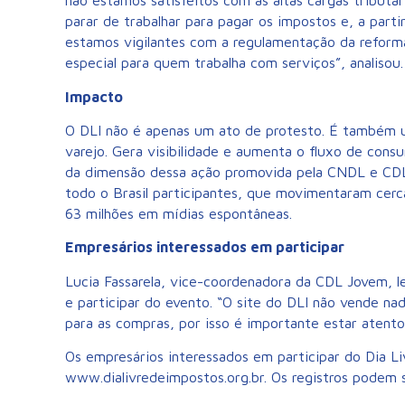
não estamos satisfeitos com as altas cargas tributá
parar de trabalhar para pagar os impostos e, a part
estamos vigilantes com a regulamentação da reforma
especial para quem trabalha com serviços”, analisou.
Impacto
O DLI não é apenas um ato de protesto. É também u
varejo. Gera visibilidade e aumenta o fluxo de consu
da dimensão dessa ação promovida pela CNDL e CDL 
todo o Brasil participantes, que movimentaram cer
63 milhões em mídias espontâneas.
Empresários interessados em participar
Lucia Fassarela, vice-coordenadora da CDL Jovem, l
e participar do evento. “O site do DLI não vende na
para as compras, por isso é importante estar atento
Os empresários interessados em participar do Dia L
www.dialivredeimpostos.org.br. Os registros podem ser