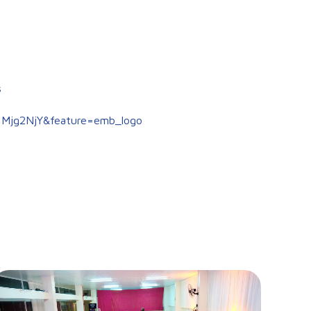
s
=Mjg2NjY&feature=emb_logo