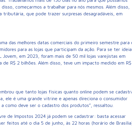
rias. Trabalhamos mais de 150 dias no ano para que possamos
ir disso, começarmos a trabalhar para nós mesmos. Além disso,
 tributária, que pode trazer surpresas desagradáveis, em
ma das melhores datas comerciais do primeiro semestre para 
midores para as lojas que participam da ação. Para se ter ideia
Jovem, em 2023, foram mais de 50 mil lojas varejistas em
ca de R$ 2 bilhões. Além disso, teve um impacto medido em R$
embrou que tanto lojas físicas quanto online podem se cadastr
da, ele é uma grande vitrine e apenas direciona o consumidor
 a como deve ser o cadastro dos produtos”, ressaltou.
ivre de Impostos 2024 já podem se cadastrar: basta acessar
 feitos até o dia 5 de junho, às 22 horas (horário de Brasília)