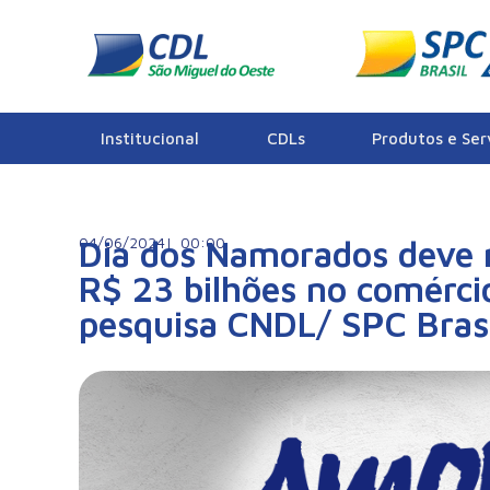
Notícias
Institucional
CDLs
Produtos e Ser
04/06/2024|
Dia dos Namorados deve
00:00
R$ 23 bilhões no comérci
pesquisa CNDL/ SPC Brasi