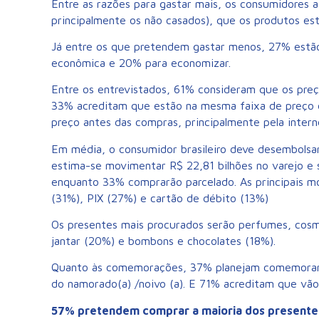
Entre as razões para gastar mais, os consumidores
principalmente os não casados), que os produtos es
Já entre os que pretendem gastar menos, 27% estão c
econômica e 20% para economizar.
Entre os entrevistados, 61% consideram que os preç
33% acreditam que estão na mesma faixa de preço 
preço antes das compras, principalmente pela intern
Em média, o consumidor brasileiro deve desembolsa
estima-se movimentar R$ 22,81 bilhões no varejo e s
enquanto 33% comprarão parcelado. As principais m
(31%), PIX (27%) e cartão de débito (13%)
Os presentes mais procurados serão perfumes, cos
jantar (20%) e bombons e chocolates (18%).
Quanto às comemorações, 37% planejam comemorar a
do namorado(a) /noivo (a). E 71% acreditam que vão
57% pretendem comprar a maioria dos presentes