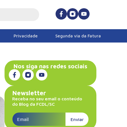
Privacidade
Segunda via da Fatura
Nos siga nas redes sociais
Newsletter
Receba no seu email o conteúdo
do Blog da FCDL/SC
Enviar