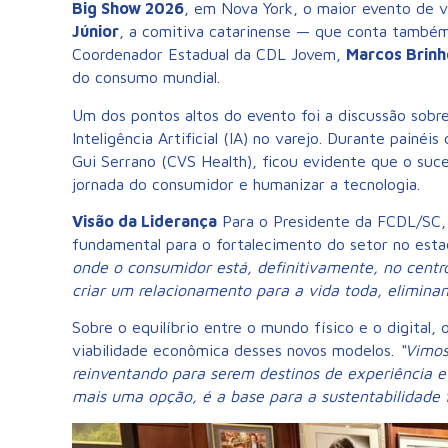
Big Show 2026
, em Nova York, o maior evento de 
Júnior
, a comitiva catarinense — que conta também
Coordenador Estadual da CDL Jovem,
Marcos Brinh
do consumo mundial.
Um dos pontos altos do evento foi a discussão sobr
Inteligência Artificial (IA) no varejo. Durante painé
Gui Serrano (CVS Health), ficou evidente que o suc
jornada do consumidor e humanizar a tecnologia.
Visão da Liderança
Para o Presidente da FCDL/SC
fundamental para o fortalecimento do setor no est
onde o consumidor está, definitivamente, no cent
criar um relacionamento para a vida toda, eliminan
Sobre o equilíbrio entre o mundo físico e o digital,
viabilidade econômica desses novos modelos.
“Vimos
reinventando para serem destinos de experiência 
mais uma opção, é a base para a sustentabilidade 