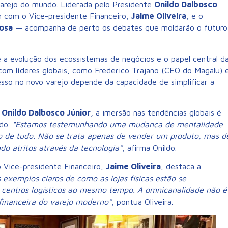
varejo do mundo. Liderada pelo Presidente
Onildo Dalbosco
 com o Vice-presidente Financeiro,
Jaime Oliveira
, e o
osa
— acompanha de perto os debates que moldarão o futuro
e a evolução dos ecossistemas de negócios e o papel central d
is com líderes globais, como Frederico Trajano (CEO do Magalu) 
esso no novo varejo depende da capacidade de simplificar a
,
Onildo Dalbosco Júnior
, a imersão nas tendências globais é
ado.
“Estamos testemunhando uma mudança de mentalidade
ro de tudo. Não se trata apenas de vender um produto, mas d
do atritos através da tecnologia”
, afirma Onildo.
 o Vice-presidente Financeiro,
Jaime Oliveira
, destaca a
 exemplos claros de como as lojas físicas estão se
e centros logísticos ao mesmo tempo. A omnicanalidade não é
financeira do varejo moderno”
, pontua Oliveira.