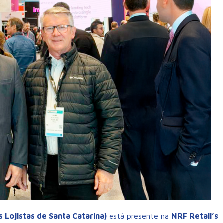
Lojistas de Santa Catarina)
está presente na
NRF Retail’s