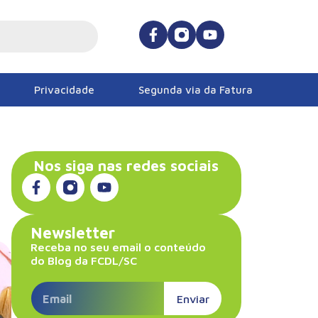
Privacidade
Segunda via da Fatura
Nos siga nas redes sociais
Newsletter
Receba no seu email o conteúdo
do Blog da FCDL/SC
Enviar