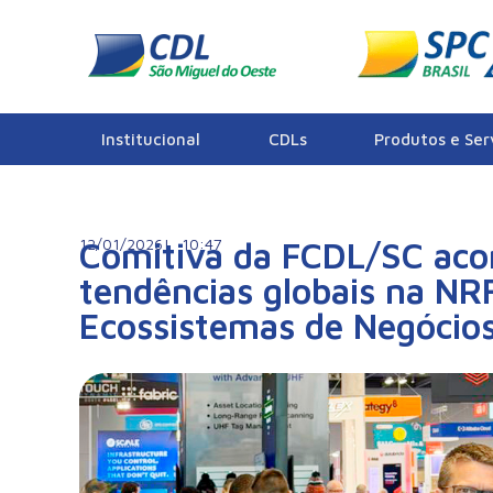
Notícias
Institucional
CDLs
Produtos e Ser
12/01/2026|
Comitiva da FCDL/SC ac
10:47
tendências globais na NR
Ecossistemas de Negócio