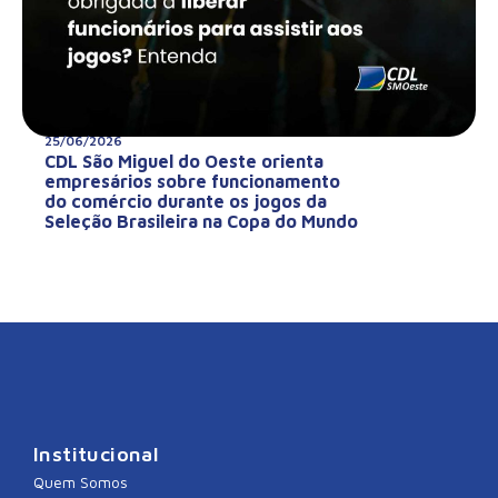
25/06/2026
CDL São Miguel do Oeste orienta
empresários sobre funcionamento
do comércio durante os jogos da
Seleção Brasileira na Copa do Mundo
Institucional
Quem Somos