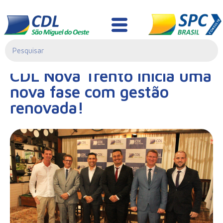
Notícias
20/03/2025|
CDL Nova Trento inicia uma
11:56
nova fase com gestão
renovada!