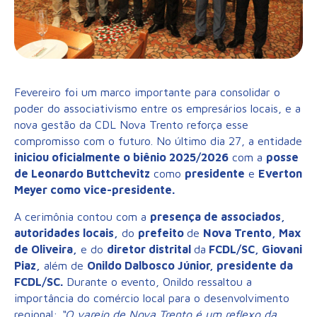
Fevereiro foi um marco importante para consolidar o
poder do associativismo entre os empresários locais, e a
nova gestão da CDL Nova Trento reforça esse
compromisso com o futuro. No último dia 27, a entidade
iniciou oficialmente o biênio 2025/2026
com a
posse
de Leonardo Buttchevitz
como
presidente
e
Everton
Meyer como vice-presidente.
A cerimônia contou com a
presença de associados,
autoridades locais,
do
prefeito
de
Nova Trento, Max
de Oliveira,
e do
diretor distrital
da
FCDL/SC, Giovani
Piaz,
além de
Onildo Dalbosco Júnior, presidente da
FCDL/SC.
Durante o evento, Onildo ressaltou a
importância do comércio local para o desenvolvimento
regional:
“O varejo de Nova Trento é um reflexo da