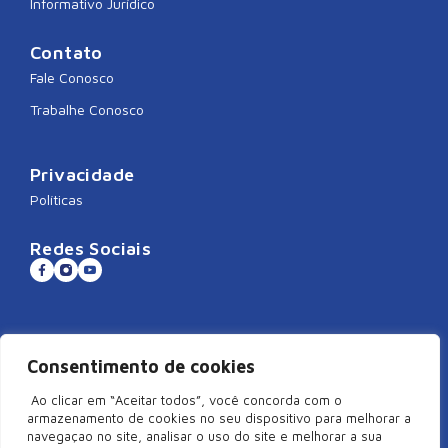
Informativo Jurídico
Contato
Fale Conosco
Trabalhe Conosco
Privacidade
Políticas
Redes Sociais
Sistema CNDL
Consentimento de cookies
Ao clicar em “Aceitar todos”, você concorda com o
armazenamento de cookies no seu dispositivo para melhorar a
navegaçao no site, analisar o uso do site e melhorar a sua
©2026 Câmara de Dirigentes Lojistas de São Miguel do Oeste/SC –