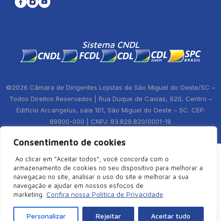
Sistema CNDL
©2026 Câmara de Dirigentes Lojistas de São Miguel do Oeste/SC –
Todos Direitos Reservados | Rua Duque de Caxias, 920, Centro –
Edifício Arcangelus, sala 101, São Miguel do Oeste – SC. CEP:
89900-000 | CNPJ: 83.829.820/0001-18
Política de Privacidade
Consentimento de cookies
Ao clicar em “Aceitar todos”, você concorda com o
armazenamento de cookies no seu dispositivo para melhorar a
navegaçao no site, analisar o uso do site e melhorar a sua
navegação e ajudar em nossos esfoços de
Confira nossa Política de Privacidade
marketing.
Personalizar
Rejeitar
Aceitar tudo