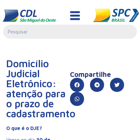
Informativo Jurídico
Domicílio
Judicial
Compartilhe
Eletrônico:
atenção para
o prazo de
cadastramento
O que é o DJE?
Vence no dia
30 de