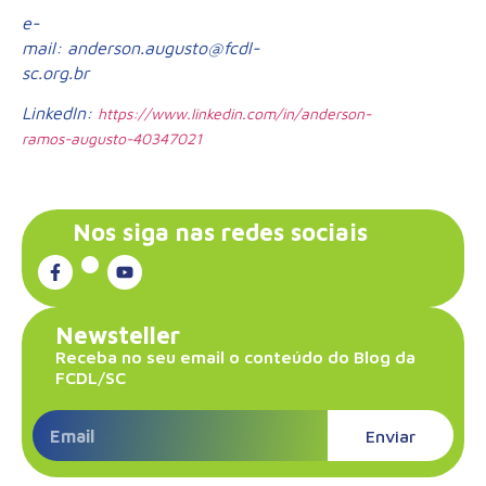
e-
mail: anderson.augusto@fcdl-
sc.org.br
LinkedIn:
https://www.linkedin.com/in/anderson-
ramos-augusto-40347021
Nos siga nas redes sociais
Newsteller
Receba no seu email o conteúdo do Blog da
FCDL/SC
Enviar