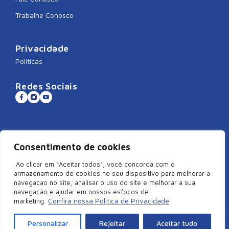
Trabalhe Conosco
Privacidade
Políticas
Redes Sociais
Sistema CNDL
Consentimento de cookies
Ao clicar em “Aceitar todos”, você concorda com o
armazenamento de cookies no seu dispositivo para melhorar a
navegaçao no site, analisar o uso do site e melhorar a sua
©2026 Câmara de Dirigentes Lojistas de São Miguel do Oeste/SC –
navegação e ajudar em nossos esfoços de
Todos Direitos Reservados | Rua Duque de Caxias, 920, Centro –
Confira nossa Política de Privacidade
marketing.
Edifício Arcangelus, sala 101, São Miguel do Oeste – SC. CEP:
89900-000 | CNPJ: 83.829.820/0001-18
Personalizar
Rejeitar
Aceitar tudo