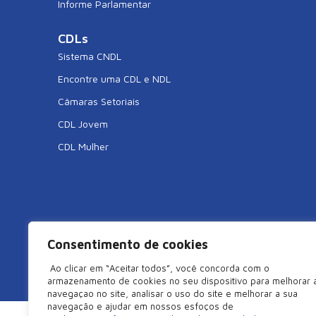
Informe Parlamentar
CDLs
Sistema CNDL
Encontre uma CDL e NDL
Câmaras Setoriais
CDL Jovem
CDL Mulher
Consentimento de cookies
©2026 Câmara de Dirigentes Lojistas de São Miguel do Oe
Ao clicar em “Aceitar todos”, você concorda com o
armazenamento de cookies no seu dispositivo para melhorar 
navegaçao no site, analisar o uso do site e melhorar a sua
navegação e ajudar em nossos esfoços de