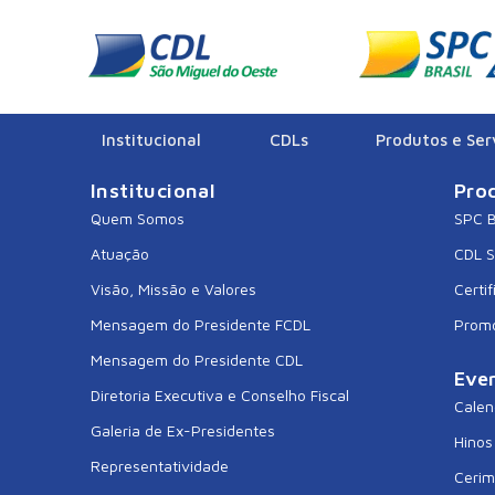
PL./0319/2025
Institucional
CDLs
Produtos e Ser
Institucional
Pro
Quem Somos
SPC B
Atuação
CDL 
Visão, Missão e Valores
Certif
Mensagem do Presidente FCDL
Prom
Mensagem do Presidente CDL
Eve
Diretoria Executiva e Conselho Fiscal
Calen
Galeria de Ex-Presidentes
Hinos
Representatividade
Cerim