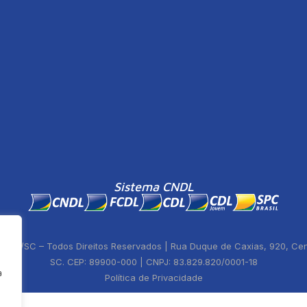
Sistema CNDL
ste/SC – Todos Direitos Reservados | Rua Duque de Caxias, 920, Centr
SC. CEP: 89900-000 | CNPJ: 83.829.820/0001-18
a
Política de Privacidade