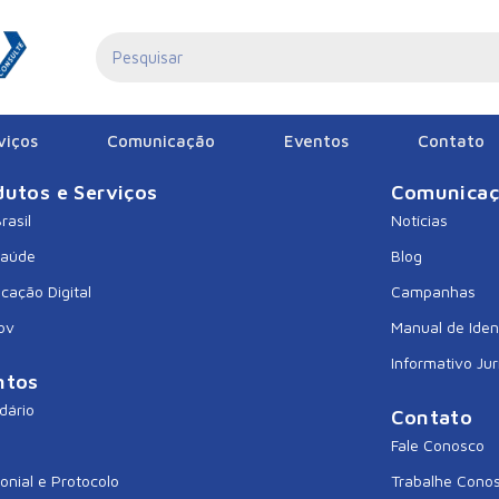
viços
Comunicação
Eventos
Contato
dutos e Serviços
Comunica
rasil
Notícias
Saúde
Blog
icação Digital
Campanhas
ov
Manual de Iden
Informativo Jur
ntos
dário
Contato
Fale Conosco
onial e Protocolo
Trabalhe Cono