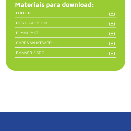
Materiais para download:
FOLDER
POST FACEBOOK
E-MAIL MKT
CARDS WHATSAPP
BANNER SISPC