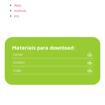
;
Web
;
Android
.
IOS
Materiais para download:
Cartaz
Outdoor
Jingle