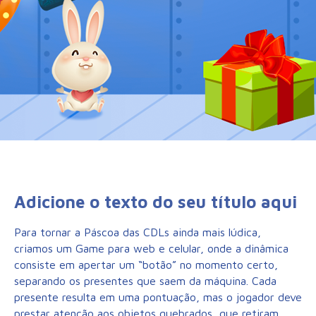
Adicione o texto do seu título aqui
Para tornar a Páscoa das CDLs ainda mais lúdica,
criamos um Game para web e celular, onde a dinâmica
consiste em apertar um “botão” no momento certo,
separando os presentes que saem da máquina. Cada
presente resulta em uma pontuação, mas o jogador deve
prestar atenção aos objetos quebrados, que retiram