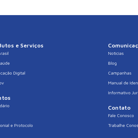
dutos e Serviços
Comunica
rasil
Notícias
Saúde
Blog
icação Digital
Campanhas
ov
Manual de Iden
Informativo Jur
ntos
dário
Contato
Fale Conosco
onial e Protocolo
Trabalhe Cono