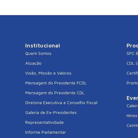
Institucional
Pro
Quem Somos
SPC B
Atuação
CDL 
Visão, Missão e Valores
Certif
Mensagem do Presidente FCDL
Prom
Mensagem do Presidente CDL
Eve
Diretoria Executiva e Conselho Fiscal
Calen
Galeria de Ex-Presidentes
Hinos
Representatividade
Cerim
Informe Parlamentar