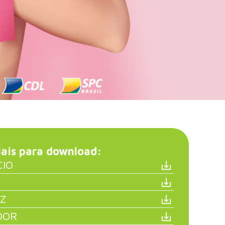
ais para download:
IO
Z
OOR