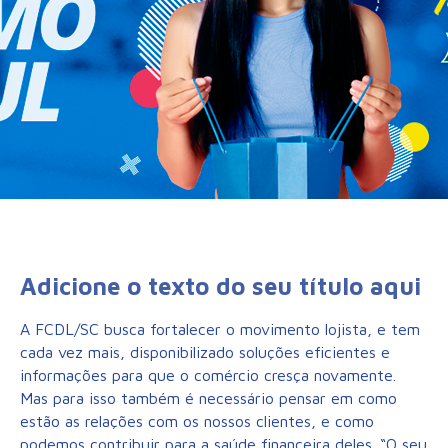
Adicione o texto do seu título aqui
A
FCDL/SC
busca fortalecer o movimento lojista, e tem
cada vez mais, disponibilizado soluções eficientes e
informações para que o comércio cresça novamente.
Mas para isso também é necessário pensar em como
estão as relações com os nossos clientes, e como
podemos contribuir para a saúde financeira deles. “O seu