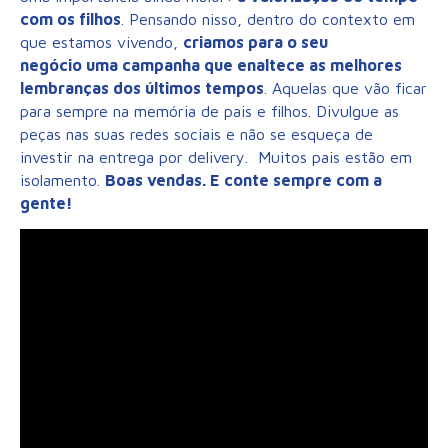
com os filhos
. Pensando nisso, dentro do contexto em
que estamos vivendo,
criamos para o seu
negócio uma campanha que enaltece as melhores
lembranças dos últimos tempos
. Aquelas que vão ficar
para sempre na memória de pais e filhos. Divulgue as
peças nas suas redes sociais e não se esqueça de
investir na entrega por delivery. Muitos pais estão em
isolamento.
Boas vendas. E conte sempre com a
gente!