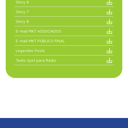
Story 6
Story 7
Story 8
E-mail MKT ASSOCIADOS
E-mail MKT PÚBLICO FINAL
Legendas Posts
Texto Spot para Rádio