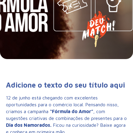
Adicione o texto do seu título aqui
12 de junho está chegando com excelentes
oportunidades para o comércio local. Pensando nisso,
criamos a campanha
“Fórmula do Amor”
, com
sugestões criativas de combinações de presentes para o
Dia dos Namorados.
Ficou na curiosidade? Baixe agora
e conheça em primeira mão