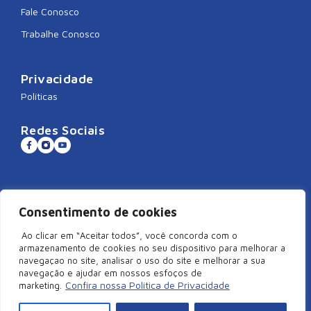
Fale Conosco
Trabalhe Conosco
Privacidade
Políticas
Redes Sociais
Sistema CNDL
Consentimento de cookies
Ao clicar em “Aceitar todos”, você concorda com o
armazenamento de cookies no seu dispositivo para melhorar a
navegaçao no site, analisar o uso do site e melhorar a sua
©2026 Câmara de Dirigentes Lojistas de São Miguel do Oeste/SC –
navegação e ajudar em nossos esfoços de
Todos Direitos Reservados | Rua Duque de Caxias, 920, Centro –
Confira nossa Política de Privacidade
marketing.
Edifício Arcangelus, sala 101, São Miguel do Oeste – SC. CEP: