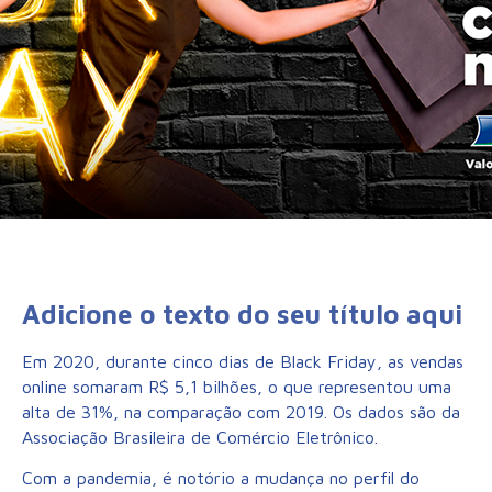
Adicione o texto do seu título aqui
Em 2020, durante cinco dias de
Black
Friday
, as vendas
online somaram R$ 5,1 bilhões, o que representou uma
alta de 31%, na comparação com 2019. Os dados são da
Associação Brasileira de Comércio Eletrônico.
Com a pandemia, é notório a mudança no perfil do