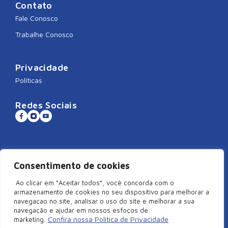
Contato
Fale Conosco
Trabalhe Conosco
Privacidade
Políticas
Redes Sociais
Sistema CNDL
Consentimento de cookies
Ao clicar em “Aceitar todos”, você concorda com o
armazenamento de cookies no seu dispositivo para melhorar a
navegaçao no site, analisar o uso do site e melhorar a sua
©2026 Câmara de Dirigentes Lojistas de São Miguel do Oeste/SC –
navegação e ajudar em nossos esfoços de
Todos Direitos Reservados | Rua Duque de Caxias, 920, Centro –
Confira nossa Política de Privacidade
marketing.
Edifício Arcangelus, sala 101, São Miguel do Oeste – SC. CEP: