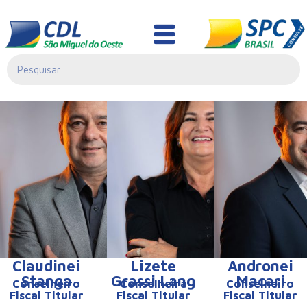
Claudinei
Lizete
Andronei
Stanga
Grassi Lang
Macari
Conselheiro
Conselheira
Conselheiro
Fiscal Titular
Fiscal Titular
Fiscal Titular