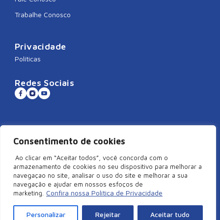
Trabalhe Conosco
Privacidade
Políticas
Redes Sociais
Sistema CNDL
Consentimento de cookies
Ao clicar em “Aceitar todos”, você concorda com o
armazenamento de cookies no seu dispositivo para melhorar a
navegaçao no site, analisar o uso do site e melhorar a sua
©2026 Câmara de Dirigentes Lojistas de São Miguel do Oeste/SC –
navegação e ajudar em nossos esfoços de
Todos Direitos Reservados | Rua Duque de Caxias, 920, Centro –
Confira nossa Política de Privacidade
marketing.
Edifício Arcangelus, sala 101, São Miguel do Oeste – SC. CEP:
89900-000 | CNPJ: 83.829.820/0001-18
Personalizar
Rejeitar
Aceitar tudo