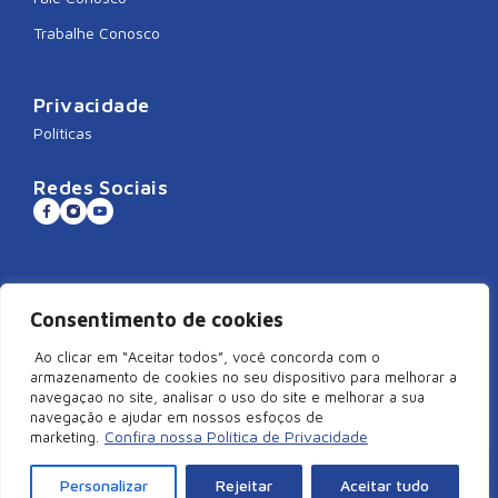
Trabalhe Conosco
Privacidade
Políticas
Redes Sociais
Sistema CNDL
Consentimento de cookies
Ao clicar em “Aceitar todos”, você concorda com o
armazenamento de cookies no seu dispositivo para melhorar a
navegaçao no site, analisar o uso do site e melhorar a sua
©2026 Câmara de Dirigentes Lojistas de São Miguel do Oeste/SC –
navegação e ajudar em nossos esfoços de
Todos Direitos Reservados | Rua Duque de Caxias, 920, Centro –
Confira nossa Política de Privacidade
marketing.
Edifício Arcangelus, sala 101, São Miguel do Oeste – SC. CEP:
89900-000 | CNPJ: 83.829.820/0001-18
Personalizar
Rejeitar
Aceitar tudo