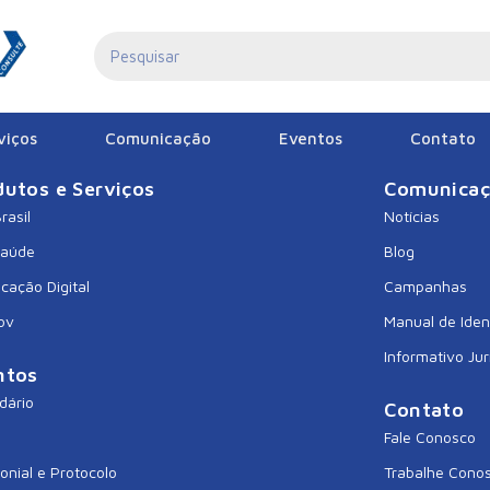
O SUL
viços
Comunicação
Eventos
Contato
dutos e Serviços
Comunica
rasil
Notícias
Saúde
Blog
icação Digital
Campanhas
ov
Manual de Iden
Informativo Jur
ntos
dário
Contato
Fale Conosco
onial e Protocolo
Trabalhe Cono