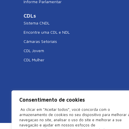
Informe Parlamentar
CDLs
Sistema CNDL
Encontre uma CDL e NDL
Câmaras Setoriais
CDL Jovem
CDL Mulher
Consentimento de cookies
©2026 Câmara de Dirigentes Lojistas de São Miguel do Oe
Ao clicar em “Aceitar todos”, você concorda com o
armazenamento de cookies no seu dispositivo para melhorar 
navegaçao no site, analisar o uso do site e melhorar a sua
navegação e ajudar em nossos esfoços de