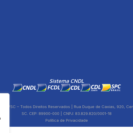
Sistema CNDL
ste/SC – Todos Direitos Reservados | Rua Duque de Caxias, 920, Centr
SC. CEP: 89900-000 | CNPJ: 83.829.820/0001-18
a
Política de Privacidade