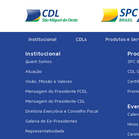
CDL SAO JOAO D
Institucional
CDLs
Produtos e Ser
Institucional
Pro
Quem Somos
SPC B
Atuação
CDL 
Visão, Missão e Valores
Certif
Mensagem do Presidente FCDL
Prom
Mensagem do Presidente CDL
Eve
Diretoria Executiva e Conselho Fiscal
Calen
Galeria de Ex-Presidentes
Hinos
Representatividade
Cerim