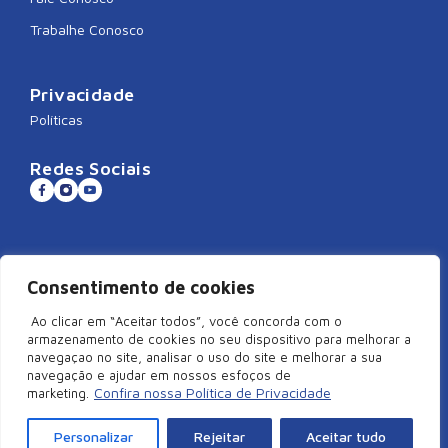
Trabalhe Conosco
Privacidade
Políticas
Redes Sociais
Sistema CNDL
Consentimento de cookies
Ao clicar em “Aceitar todos”, você concorda com o
armazenamento de cookies no seu dispositivo para melhorar a
navegaçao no site, analisar o uso do site e melhorar a sua
©2026 Câmara de Dirigentes Lojistas de São Miguel do Oeste/SC –
navegação e ajudar em nossos esfoços de
Todos Direitos Reservados | Rua Duque de Caxias, 920, Centro –
Confira nossa Política de Privacidade
marketing.
Edifício Arcangelus, sala 101, São Miguel do Oeste – SC. CEP:
89900-000 | CNPJ: 83.829.820/0001-18
Personalizar
Rejeitar
Aceitar tudo