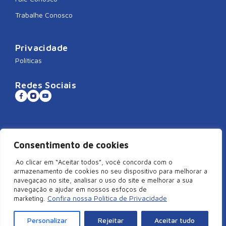
Trabalhe Conosco
Privacidade
Políticas
Redes Sociais
Sistema CNDL
Consentimento de cookies
Ao clicar em “Aceitar todos”, você concorda com o
armazenamento de cookies no seu dispositivo para melhorar a
navegaçao no site, analisar o uso do site e melhorar a sua
©2026 Câmara de Dirigentes Lojistas de São Miguel do Oeste/SC –
navegação e ajudar em nossos esfoços de
Todos Direitos Reservados | Rua Duque de Caxias, 920, Centro –
Confira nossa Política de Privacidade
marketing.
Edifício Arcangelus, sala 101, São Miguel do Oeste – SC. CEP:
89900-000 | CNPJ: 83.829.820/0001-18
Personalizar
Rejeitar
Aceitar tudo