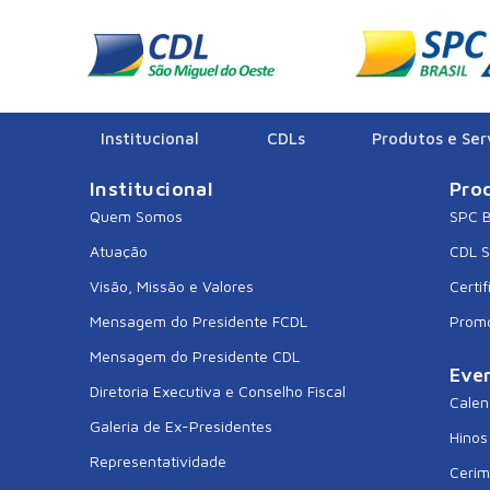
CDL ITAJAI
Institucional
CDLs
Produtos e Ser
Institucional
Pro
Quem Somos
SPC B
Atuação
CDL 
Visão, Missão e Valores
Certif
Mensagem do Presidente FCDL
Prom
Mensagem do Presidente CDL
Eve
Diretoria Executiva e Conselho Fiscal
Calen
Galeria de Ex-Presidentes
Hinos
Representatividade
Cerim