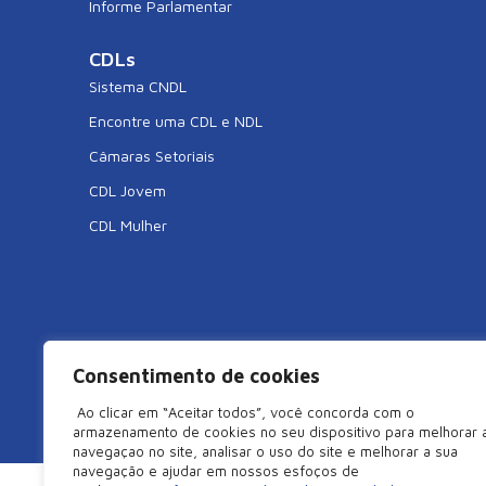
Informe Parlamentar
CDLs
Sistema CNDL
Encontre uma CDL e NDL
Câmaras Setoriais
CDL Jovem
CDL Mulher
Consentimento de cookies
©2026 Câmara de Dirigentes Lojistas de São Miguel do Oe
Ao clicar em “Aceitar todos”, você concorda com o
armazenamento de cookies no seu dispositivo para melhorar 
navegaçao no site, analisar o uso do site e melhorar a sua
navegação e ajudar em nossos esfoços de