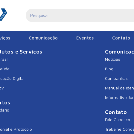
viços
Comunicação
Eventos
Contato
dutos e Serviços
Comunica
rasil
Notícias
Saúde
Blog
icação Digital
Campanhas
ov
Manual de Iden
Informativo Jur
ntos
dário
Contato
Fale Conosco
onial e Protocolo
Trabalhe Cono