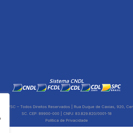
Sistema CNDL
ste/SC – Todos Direitos Reservados | Rua Duque de Caxias, 920, Centr
SC. CEP: 89900-000 | CNPJ: 83.829.820/0001-18
a
Política de Privacidade