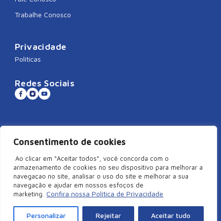
Trabalhe Conosco
Privacidade
Políticas
Redes Sociais
Sistema CNDL
Consentimento de cookies
Ao clicar em “Aceitar todos”, você concorda com o
armazenamento de cookies no seu dispositivo para melhorar a
navegaçao no site, analisar o uso do site e melhorar a sua
©2026 Câmara de Dirigentes Lojistas de São Miguel do Oeste/SC –
navegação e ajudar em nossos esfoços de
Todos Direitos Reservados | Rua Duque de Caxias, 920, Centro –
Confira nossa Política de Privacidade
marketing.
Edifício Arcangelus, sala 101, São Miguel do Oeste – SC. CEP:
89900-000 | CNPJ: 83.829.820/0001-18
Personalizar
Rejeitar
Aceitar tudo