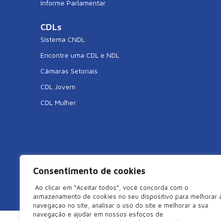
Informe Parlamentar
CDLs
Sistema CNDL
Encontre uma CDL e NDL
Câmaras Setoriais
CDL Jovem
CDL Mulher
Consentimento de cookies
©2026 Câmara de Dirigentes Lojistas de São Miguel do Oe
Ao clicar em “Aceitar todos”, você concorda com o
armazenamento de cookies no seu dispositivo para melhorar 
navegaçao no site, analisar o uso do site e melhorar a sua
navegação e ajudar em nossos esfoços de