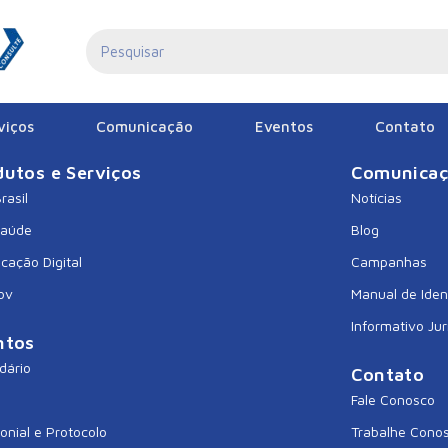
S
viços
Comunicação
Eventos
Contato
dutos e Serviços
Comunica
rasil
Notícias
Saúde
Blog
icação Digital
Campanhas
ov
Manual de Iden
Informativo Jur
ntos
dário
Contato
Fale Conosco
onial e Protocolo
Trabalhe Cono