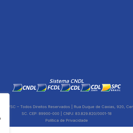
Sistema CNDL
ste/SC – Todos Direitos Reservados | Rua Duque de Caxias, 920, Centr
SC. CEP: 89900-000 | CNPJ: 83.829.820/0001-18
a
Política de Privacidade