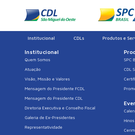
CDL CATANDUVA
Institucional
CDLs
Produtos e Ser
Institucional
Pro
Quem Somos
SPC B
Atuação
CDL 
Visão, Missão e Valores
Certif
Mensagem do Presidente FCDL
Prom
Mensagem do Presidente CDL
Eve
Diretoria Executiva e Conselho Fiscal
Calen
Galeria de Ex-Presidentes
Hinos
Representatividade
Cerim